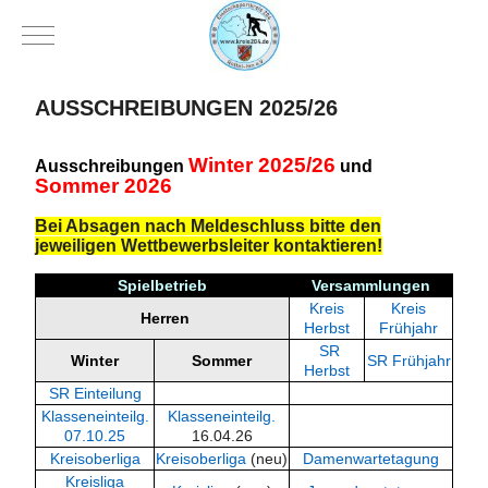
Mobile Menu Toggle
AUSSCHREIBUNGEN 2025/26
Winter 2025/26
Ausschreibungen
und
Sommer 2026
Bei Absagen nach Meldeschluss bitte den
jeweiligen Wettbewerbsleiter kontaktieren!
Spielbetrieb
Versammlungen
Kreis
Kreis
Herren
Herbst
Frühjahr
SR
Winter
Sommer
SR Frühjahr
Herbst
SR Einteilung
Klasseneinteilg.
Klasseneinteilg.
07.10.25
16.04.26
Kreisoberliga
Kreisoberliga
(neu)
Damenwartetagung
Kreisliga