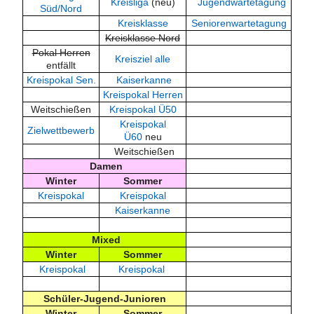
Kreisliga
(neu)
Jugendwartetagung
Süd/Nord
Kreisklasse
Seniorenwartetagung
Kreisklasse Nord
Pokal Herren
Kreisziel alle
entfällt
Kreispokal Sen.
Kaiserkanne
Kreispokal Herren
Weitschießen
Kreispokal Ü50
Kreispokal
Zielwettbewerb
Ü60
neu
Weitschießen
Damen
Winter
Sommer
Kreispokal
Kreispokal
Kaiserkanne
Mixed
Winter
Sommer
Kreispokal
Kreispokal
Schüler-Jugend-Junioren
Winter
Sommer