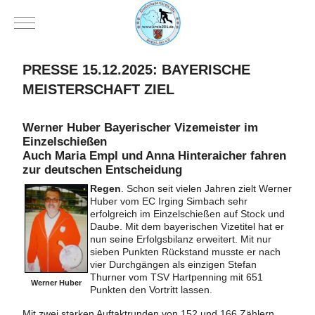
Mobile Menu Toggle
PRESSE 15.12.2025: BAYERISCHE
MEISTERSCHAFT ZIEL
Werner Huber Bayerischer Vizemeister im
Einzelschießen
Auch Maria Empl und Anna Hinteraicher fahren
zur deutschen Entscheidung
Regen
. Schon seit vielen Jahren zielt Werner
Huber vom EC Irging Simbach sehr
erfolgreich im Einzelschießen auf Stock und
Daube. Mit dem bayerischen Vizetitel hat er
nun seine Erfolgsbilanz erweitert. Mit nur
sieben Punkten Rückstand musste er nach
vier Durchgängen als einzigen Stefan
Thurner vom TSV Hartpenning mit 651
Werner Huber
Punkten den Vortritt lassen.
Mit zwei starken Auftaktrunden von 152 und 166 Zählern