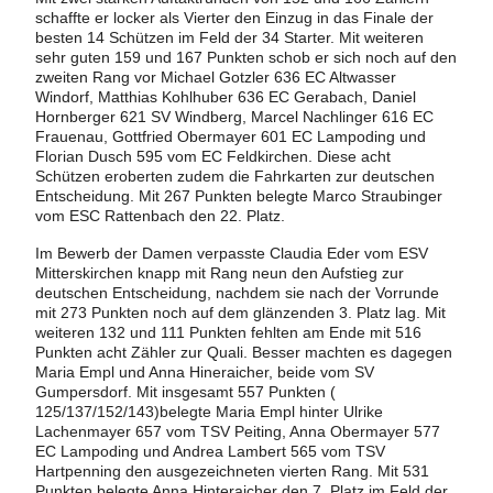
schaffte er locker als Vierter den Einzug in das Finale der
besten 14 Schützen im Feld der 34 Starter. Mit weiteren
sehr guten 159 und 167 Punkten schob er sich noch auf den
zweiten Rang vor Michael Gotzler 636 EC Altwasser
Windorf, Matthias Kohlhuber 636 EC Gerabach, Daniel
Hornberger 621 SV Windberg, Marcel Nachlinger 616 EC
Frauenau, Gottfried Obermayer 601 EC Lampoding und
Florian Dusch 595 vom EC Feldkirchen. Diese acht
Schützen eroberten zudem die Fahrkarten zur deutschen
Entscheidung. Mit 267 Punkten belegte Marco Straubinger
vom ESC Rattenbach den 22. Platz.
Im Bewerb der Damen verpasste Claudia Eder vom ESV
Mitterskirchen knapp mit Rang neun den Aufstieg zur
deutschen Entscheidung, nachdem sie nach der Vorrunde
mit 273 Punkten noch auf dem glänzenden 3. Platz lag. Mit
weiteren 132 und 111 Punkten fehlten am Ende mit 516
Punkten acht Zähler zur Quali. Besser machten es dagegen
Maria Empl und Anna Hineraicher, beide vom SV
Gumpersdorf. Mit insgesamt 557 Punkten (
125/137/152/143)belegte Maria Empl hinter Ulrike
Lachenmayer 657 vom TSV Peiting, Anna Obermayer 577
EC Lampoding und Andrea Lambert 565 vom TSV
Hartpenning den ausgezeichneten vierten Rang. Mit 531
Punkten belegte Anna Hinteraicher den 7. Platz im Feld der