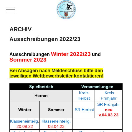
Mobile Menu Toggle
ARCHIV
Ausschreibungen 2022/23
Winter 2022/23
Ausschreibungen
und
Sommer 2023
Bei Absagen nach Meldeschluss bitte den
jeweiligen Wettbewerbsleiter kontaktieren!
Spielbetrieb
Versammlungen
Kreis
Kreis
Herren
Herbst
Frühjahr
SR Frühjahr
Winter
Sommer
SR Herbst
neu
v.04.03.23
Klasseneinteilg
.
Klasseneinteilg.
20.09.22
08.04.23