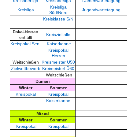
Kreisoberliga
Kreisoberliga
Damenwartetagung
Kreisliga
Kreisliga
Jugendwartetagung
Süd/Nord
Kreisklasse S/N
Pokal Herren
Kreisziel alle
entfällt
Kreispokal Sen.
Kaiserkanne
Kreispokal
Herren
Weitschießen
Kreismeister Ü50
Zielwettbewerb
Kreimeisterl Ü60
Weitschießen
Damen
Winter
Sommer
Kreispokal
Kreispokal
Kaiserkanne
Mixed
Winter
Sommer
Kreispokal
Kreispokal