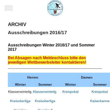
Mobile Menu Toggle
ARCHIV
Ausschreibungen 2016/17
Ausschreibungen Winter 2016/17 und Sommer
2017
Bei Absagen nach Meldeschluss bitte den
jeweiligen Wettbewerbsleiter kontaktieren!
Herren
Damen
Winter
Sommer
Winter
Sommer
Klasseneinteilg.
Klasseneinteilg
.
Kreispokal
Kreispokal
Kreisoberliga
Kreisoberliga
Kaiserkanne