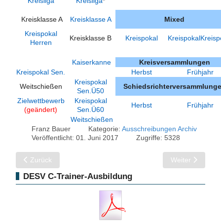
Kreisliga
Kreisliga
*
Kreisklasse A
Kreisklasse A
Mixed
Kreispokal
Kreisklasse B
Kreispokal
KreispokalKreisp
Herren
Kaiserkanne
Kreisversammlungen
Kreispokal Sen.
Herbst
Frühjahr
Kreispokal
Weitschießen
Schiedsrichterversammlung
Sen.Ü50
Zielwettbewerb
Kreispokal
Herbst
Frühjahr
(geändert)
Sen.Ü60
Weitschießen
Franz Bauer
Kategorie:
Ausschreibungen Archiv
Veröffentlicht: 01. Juni 2017
Zugriffe: 5328
Vorheriger Beitrag: Ausschreibungen 2017/18
Nächster Beitra
Zurück
Weiter
DESV C-Trainer-Ausbildung