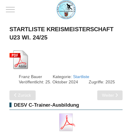
Mobile Menu Toggle
STARTLISTE KREISMEISTERSCHAFT
U23 WI. 24/25
Franz Bauer
Kategorie:
Startliste
Veröffentlicht: 25. Oktober 2024
Zugriffe: 2025
Vorheriger Beitrag: Startliste Kreismeisterschaft U16 Wi. 24/25
Nächster Beitrag
Zurück
Weiter
DESV C-Trainer-Ausbildung