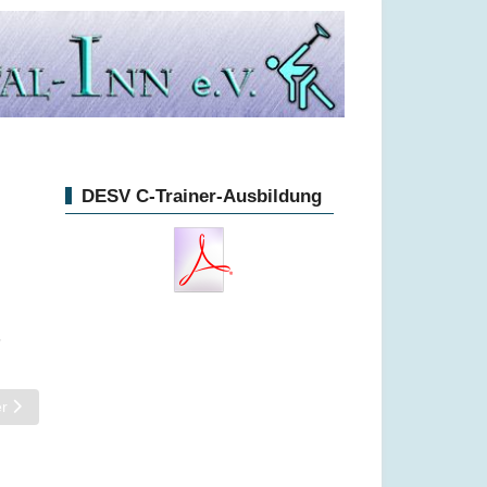
DESV C-Trainer-Ausbildung
5
ter Beitrag: Startliste Kreismeisterschaft 2025: U14
r