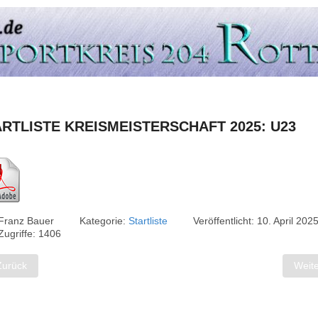
RTLISTE KREISMEISTERSCHAFT 2025: U23
Franz Bauer
Kategorie:
Startliste
Veröffentlicht: 10. April 202
Zugriffe: 1406
heriger Beitrag: Startliste KP Ü60 Sommer 2025
Nächs
Zurück
Weite